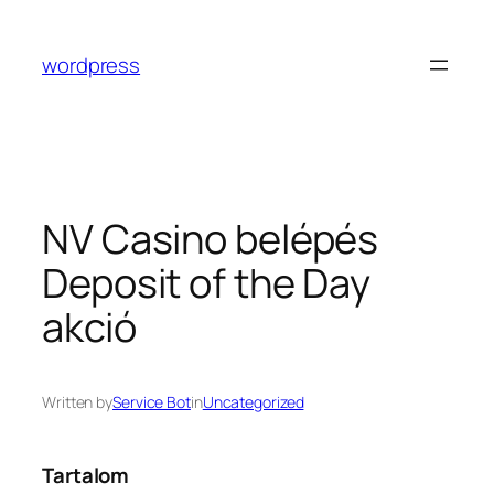
Skip
to
wordpress
content
NV Casino belépés
Deposit of the Day
akció
Written by
Service Bot
in
Uncategorized
Tartalom