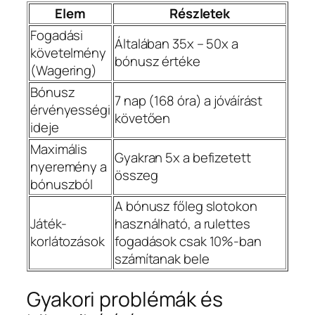
Elem
Részletek
Fogadási
Általában 35x – 50x a
követelmény
bónusz értéke
(Wagering)
Bónusz
7 nap (168 óra) a jóváírást
érvényességi
követően
ideje
Maximális
Gyakran 5x a befizetett
nyeremény a
összeg
bónuszból
A bónusz főleg slotokon
Játék-
használható, a rulettes
korlátozások
fogadások csak 10%-ban
számítanak bele
Gyakori problémák és