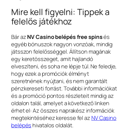
Mire kell figyelni: Tippek a
felelős játékhoz
Bár az
NV Casino belépés free spins
és
egyéb bónuszok nagyon vonzóak, mindig
játsszon felelősséggel. Állítson magának
egy keretösszeget, amit hajlandó
elveszíteni, és soha ne lépje túl. Ne feledje,
hogy ezek a promóciók élményt
szeretnének nyújtani, és nem garantált
pénzkereseti forrást. További információkat
és a promóció pontos részleteit mindig az
oldalon talál, amelyet a következő linken
érhet el: Az összes naprakész információk
megtekintéséhez keresse fel az
NV Casino
belépés
hivatalos oldalát.