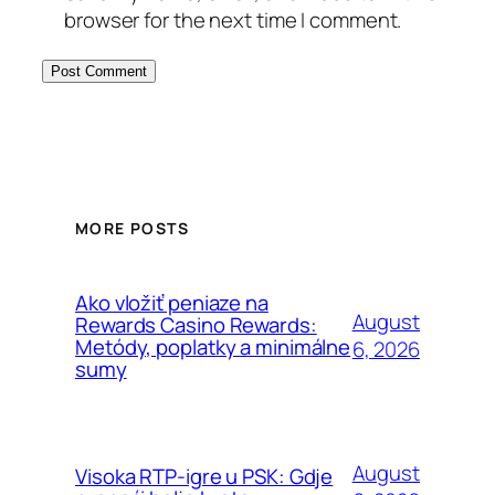
browser for the next time I comment.
MORE POSTS
Ako vložiť peniaze na
August
Rewards Casino Rewards:
Metódy, poplatky a minimálne
6, 2026
sumy
August
Visoka RTP-igre u PSK: Gdje