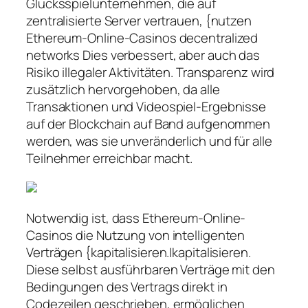
Glücksspielunternehmen, die auf
zentralisierte Server vertrauen, {nutzen
Ethereum-Online-Casinos decentralized
networks Dies verbessert, aber auch das
Risiko illegaler Aktivitäten. Transparenz wird
zusätzlich hervorgehoben, da alle
Transaktionen und Videospiel-Ergebnisse
auf der Blockchain auf Band aufgenommen
werden, was sie unveränderlich und für alle
Teilnehmer erreichbar macht.
Notwendig ist, dass Ethereum-Online-
Casinos die Nutzung von intelligenten
Verträgen {kapitalisieren.|kapitalisieren.
Diese selbst ausführbaren Verträge mit den
Bedingungen des Vertrags direkt in
Codezeilen geschrieben, ermöglichen