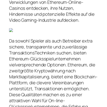
Verwicklungen von Ethereum-Online-
Casinos entdecken, ihre Nutzen,
Hindernisse und potenzielle Effekte auf die
Video Gaming-Industrie aufdecken.
Da sowohl Spieler als auch Betreiber extra
sichere, transparente und zuverlässige
TransaktionsTechniken suchen, bieten
Ethereum-Glücksspielunternehmen
vielversprechende Optionen. Ethereum, die
zweitgrößte Kryptowährung nach
Marktkapitalisierung, bietet eine Blockchain-
Plattform, die clevere Vereinbarungen
unterstützt, Transaktionen ermöglichen.
Diese Qualitäten machen es zu einer
attraktiven Wahl für On-line-
Glücksspielunternehmen, die Erfahrung