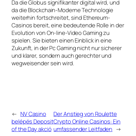
Da die Globus signifikanter digital wird, und
da die Blockchain-Moderne Technologie
weiterhin fortschreitet, sind Ethereum-
Casinos bereit, eine bedeutende Rolle in der
Evolution von On-line-Video Gaming zu
spielen. Sie bieten einen Einblick in eine
Zukunft, in der Pc Gaming nicht nur sicherer
und klarer, sondern auch gerechter und
wegweisender sein wird.
←
NV Casino
Der Anstieg von Roulette
belépés Deposit
Crypto Online Casinos: Ein
of the Day akció
umfassender Leitfaden
→