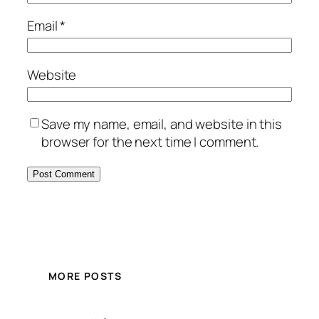
Email
*
Website
Save my name, email, and website in this
browser for the next time I comment.
MORE POSTS