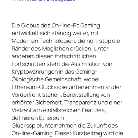
Die Globus des On-line-Pc Gaming
entwickelt sich ständig weiter, mit
Modernen Technologien, die non-stop die
Ränder des Möglichen drücken. Unter
anderem diesen fortschrittlichen
Fortschritten steht die Assimilation von
Kryptowährungen in das Gaming-
Ökologische Gemeinschaft, wobei
Ethereum-Glücksspielunternehmen an der
Vorderfront stehen. Bereitstellung von
erhöhter Sicherheit, Transparenz und einer
Vielzahl von einfallsreichen Features,
definieren Ethereum-
Glücksspielunternehmen die Zukunft des
On-line-Gaming. Dieser Kurzbeitrag wird die