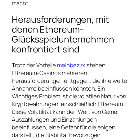
macht.
Herausforderungen, mit
denen Ethereum-
Glücksspielunternehmen
konfrontiert sind
Trotz der Vorteile
meinbezirk
stehen
Ethereum-Casinos mehreren
Herausforderungen entgegen, die ihre weite
Annahme beeinflussen könnten. Ein
Wichtiges Problem ist die volatilen Natur von
Kryptowährungen, einschließlich Ethereum.
Diese Volatilität kann den Wert von Gamer-
Auszahlungen und Einzahlungen
beeinflussen, eine Gefahr für diejenigen
darstellt, die Stabilität bevorzugen.